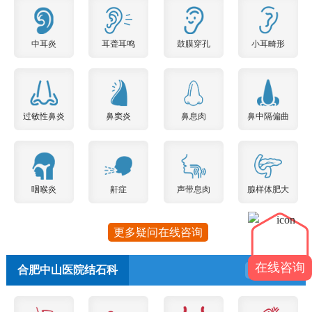
中耳炎
耳聋耳鸣
鼓膜穿孔
小耳畸形
过敏性鼻炎
鼻窦炎
鼻息肉
鼻中隔偏曲
咽喉炎
鼾症
声带息肉
腺样体肥大
更多疑问在线咨询
在线咨询
合肥中山医院结石科
预约挂号