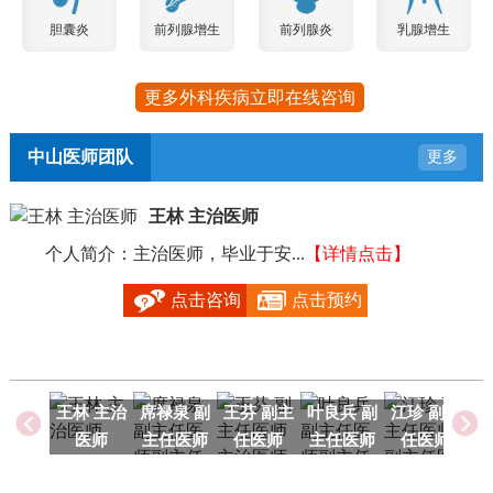
胆囊炎
前列腺增生
前列腺炎
乳腺增生
更多外科疾病立即在线咨询
中山医师团队
更多
王林 主治医师
个人简介：主治医师，毕业于安...
【详情点击】
毕
点击咨询
点击预约
王林 主治
席禄泉 副
王芬 副主
叶良兵 副
江珍 副主
医师
主任医师
任医师
主任医师
任医师