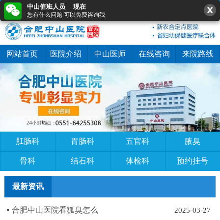
中山值班人员 现在
0551-64255308
在线咨询
快速预约
您有什么问题 可以免费咨询我
网站首页
医院介绍
中山医师
在线咨询
来院路线
肛肠科
胃肠科
五官科
腋臭
骨科
结石科
体检科
预约挂号
最新资讯
合肥中山医院看狐臭怎么
2025-03-27