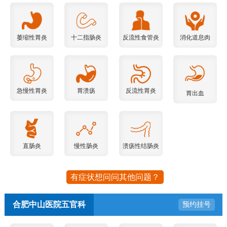
萎缩性胃炎
十二指肠炎
反流性食管炎
消化道息肉
急慢性胃炎
胃溃疡
反流性胃炎
胃出血
直肠炎
慢性肠炎
溃疡性结肠炎
有症状想问问其他问题？
合肥中山医院五官科
预约挂号