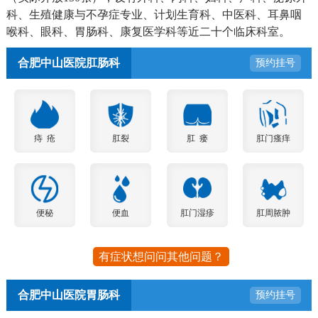
科、生殖健康与不孕症专业、计划生育科、中医科、耳鼻咽
喉科、眼科、胃肠科、康复医学科等近二十个临床科室。
合肥中山医院肛肠科
预约挂号
痔 疮
肛裂
肛 瘘
肛门瘙痒
便秘
便血
肛门湿疹
肛周脓肿
有症状想问问其他问题？
合肥中山医院胃肠科
预约挂号