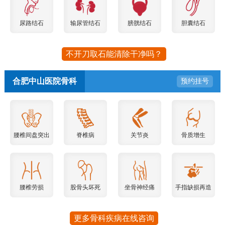
尿路结石
输尿管结石
膀胱结石
胆囊结石
不开刀取石能清除干净吗？
合肥中山医院骨科
预约挂号
腰椎间盘突出
脊椎病
关节炎
骨质增生
腰椎劳损
股骨头坏死
坐骨神经痛
手指缺损再造
更多骨科疾病在线咨询