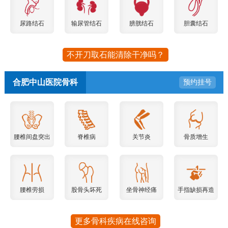
尿路结石
输尿管结石
膀胱结石
胆囊结石
不开刀取石能清除干净吗？
合肥中山医院骨科
预约挂号
腰椎间盘突出
脊椎病
关节炎
骨质增生
腰椎劳损
股骨头坏死
坐骨神经痛
手指缺损再造
更多骨科疾病在线咨询