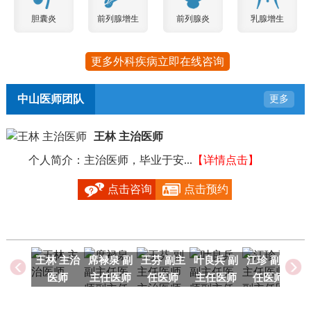
胆囊炎
前列腺增生
前列腺炎
乳腺增生
更多外科疾病立即在线咨询
中山医师团队
更多
王林 主治医师
个人简介：主治医师，毕业于安...
【详情点击】
毕
点击咨询
点击预约
王林 主治
席禄泉 副
王芬 副主
叶良兵 副
江珍 副主
医师
主任医师
任医师
主任医师
任医师