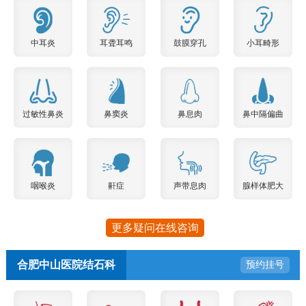
中耳炎
耳聋耳鸣
鼓膜穿孔
小耳畸形
过敏性鼻炎
鼻窦炎
鼻息肉
鼻中隔偏曲
咽喉炎
鼾症
声带息肉
腺样体肥大
更多疑问在线咨询
合肥中山医院结石科
预约挂号