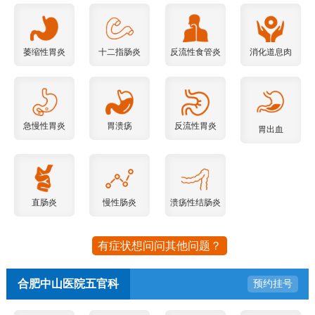
萎缩性胃炎
十二指肠炎
反流性食管炎
消化道息肉
急慢性胃炎
胃溃疡
反流性胃炎
胃出血
直肠炎
慢性肠炎
溃疡性结肠炎
有症状想问问其他问题？
合肥中山医院五官科
预约挂号