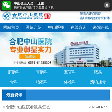
中山值班人员 现在
0551-64255308
在线咨询
快速预约
您有什么问题 可以免费咨询我
网站首页
医院介绍
中山医师
在线咨询
来院路线
肛肠科
胃肠科
五官科
腋臭
骨科
结石科
体检科
预约挂号
最新资讯
合肥中山医院看狐臭怎么
2025-03-27