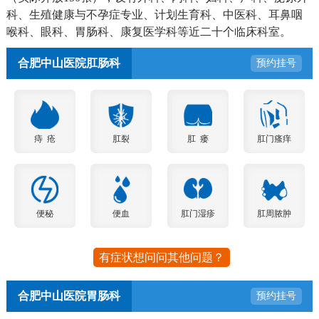
科、生殖健康与不孕症专业、计划生育科、中医科、耳鼻咽
喉科、眼科、胃肠科、康复医学科等近二十个临床科室。
合肥中山医院肛肠科
预约挂号
痔 疮
肛裂
肛 瘘
肛门瘙痒
便秘
便血
肛门湿疹
肛周脓肿
有症状想问问其他问题？
合肥中山医院胃肠科
预约挂号