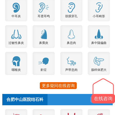
中耳炎
耳聋耳鸣
鼓膜穿孔
小耳畸形
过敏性鼻炎
鼻窦炎
鼻息肉
鼻中隔偏曲
咽喉炎
鼾症
声带息肉
腺样体肥大
更多疑问在线咨询
在线咨询
合肥中山医院结石科
预约挂号