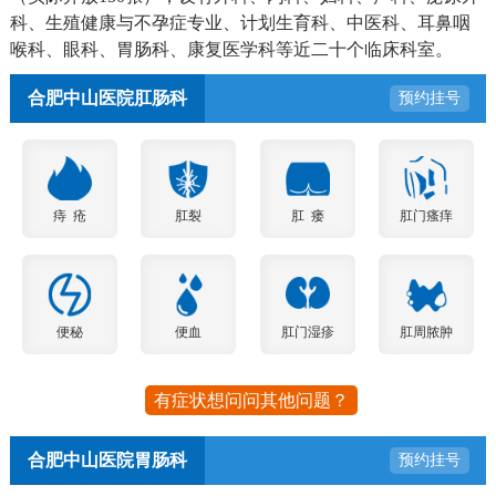
科、生殖健康与不孕症专业、计划生育科、中医科、耳鼻咽
喉科、眼科、胃肠科、康复医学科等近二十个临床科室。
合肥中山医院肛肠科
预约挂号
痔 疮
肛裂
肛 瘘
肛门瘙痒
便秘
便血
肛门湿疹
肛周脓肿
有症状想问问其他问题？
合肥中山医院胃肠科
预约挂号