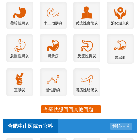
萎缩性胃炎
十二指肠炎
反流性食管炎
消化道息肉
急慢性胃炎
胃溃疡
反流性胃炎
胃出血
直肠炎
慢性肠炎
溃疡性结肠炎
有症状想问问其他问题？
合肥中山医院五官科
预约挂号