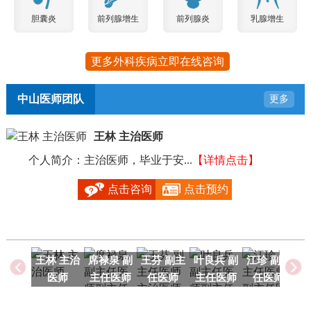
胆囊炎
前列腺增生
前列腺炎
乳腺增生
更多外科疾病立即在线咨询
中山医师团队
更多
王林 主治医师
个人简介：主治医师，毕业于安...
【详情点击】
毕
点击咨询
点击预约
王林 主治
席禄泉 副
王芬 副主
叶良兵 副
江珍 副主
医师
主任医师
任医师
主任医师
任医师