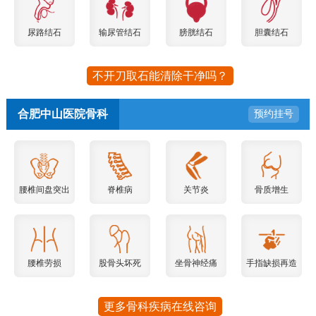
尿路结石
输尿管结石
膀胱结石
胆囊结石
不开刀取石能清除干净吗？
合肥中山医院骨科
预约挂号
腰椎间盘突出
脊椎病
关节炎
骨质增生
腰椎劳损
股骨头坏死
坐骨神经痛
手指缺损再造
更多骨科疾病在线咨询