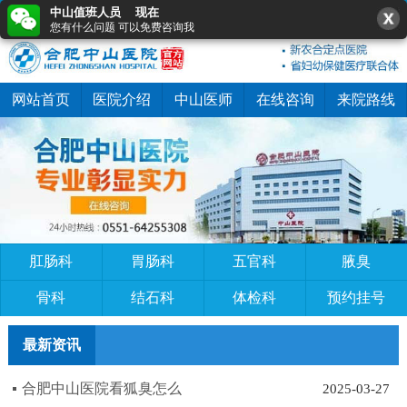
中山值班人员 现在
0551-64255308
在线咨询
快速预约
您有什么问题 可以免费咨询我
网站首页
医院介绍
中山医师
在线咨询
来院路线
肛肠科
胃肠科
五官科
腋臭
骨科
结石科
体检科
预约挂号
最新资讯
合肥中山医院看狐臭怎么
2025-03-27