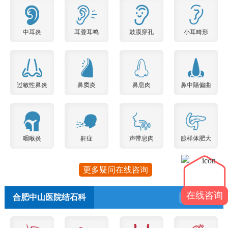
中耳炎
耳聋耳鸣
鼓膜穿孔
小耳畸形
过敏性鼻炎
鼻窦炎
鼻息肉
鼻中隔偏曲
咽喉炎
鼾症
声带息肉
腺样体肥大
更多疑问在线咨询
在线咨询
合肥中山医院结石科
预约挂号