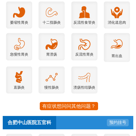
萎缩性胃炎
十二指肠炎
反流性食管炎
消化道息肉
急慢性胃炎
胃溃疡
反流性胃炎
胃出血
直肠炎
慢性肠炎
溃疡性结肠炎
有症状想问问其他问题？
合肥中山医院五官科
预约挂号