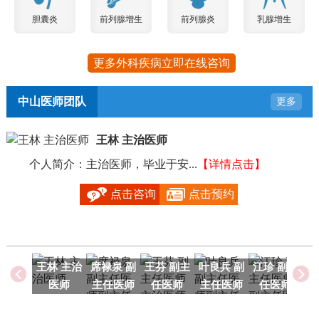
胆囊炎
前列腺增生
前列腺炎
乳腺增生
更多外科疾病立即在线咨询
中山医师团队
更多
王林 主治医师
个人简介：主治医师，毕业于安...
【详情点击】
毕
点击咨询
点击预约
王林 主治
席禄泉 副
王芬 副主
叶良兵 副
江珍 副主
医师
主任医师
任医师
主任医师
任医师