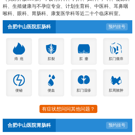
科、生殖健康与不孕症专业、计划生育科、中医科、耳鼻咽
喉科、眼科、胃肠科、康复医学科等近二十个临床科室。
合肥中山医院肛肠科
预约挂号
痔 疮
肛裂
肛 瘘
肛门瘙痒
便秘
便血
肛门湿疹
肛周脓肿
有症状想问问其他问题？
合肥中山医院胃肠科
预约挂号