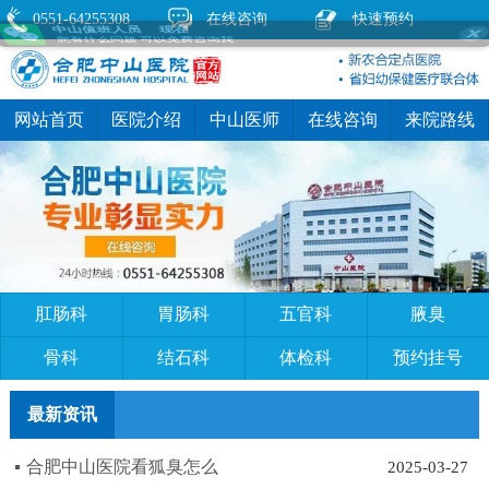
中山值班人员 现在
0551-64255308
在线咨询
快速预约
您有什么问题 可以免费咨询我
网站首页
医院介绍
中山医师
在线咨询
来院路线
肛肠科
胃肠科
五官科
腋臭
骨科
结石科
体检科
预约挂号
最新资讯
合肥中山医院看狐臭怎么
2025-03-27