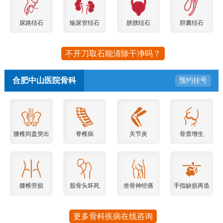
尿路结石
输尿管结石
膀胱结石
胆囊结石
不开刀取石能清除干净吗？
合肥中山医院骨科
预约挂号
腰椎间盘突出
脊椎病
关节炎
骨质增生
腰椎劳损
股骨头坏死
坐骨神经痛
手指缺损再造
更多骨科疾病在线咨询