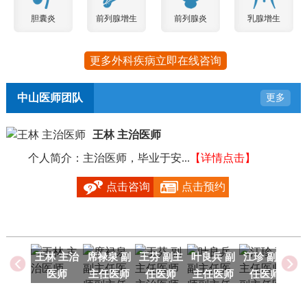
胆囊炎
前列腺增生
前列腺炎
乳腺增生
更多外科疾病立即在线咨询
中山医师团队
更多
王林 主治医师
个人简介：主治医师，毕业于安...
【详情点击】
毕
点击咨询
点击预约
王林 主治
席禄泉 副
王芬 副主
叶良兵 副
江珍 副主
医师
主任医师
任医师
主任医师
任医师