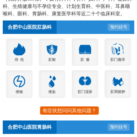
科、生殖健康与不孕症专业、计划生育科、中医科、耳鼻咽
喉科、眼科、胃肠科、康复医学科等近二十个临床科室。
合肥中山医院肛肠科
预约挂号
痔 疮
肛裂
肛 瘘
肛门瘙痒
便秘
便血
肛门湿疹
肛周脓肿
有症状想问问其他问题？
合肥中山医院胃肠科
预约挂号