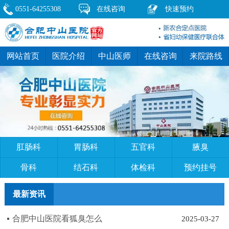
0551-64255308
在线咨询
快速预约
网站首页
医院介绍
中山医师
在线咨询
来院路线
肛肠科
胃肠科
五官科
腋臭
骨科
结石科
体检科
预约挂号
最新资讯
合肥中山医院看狐臭怎么
2025-03-27