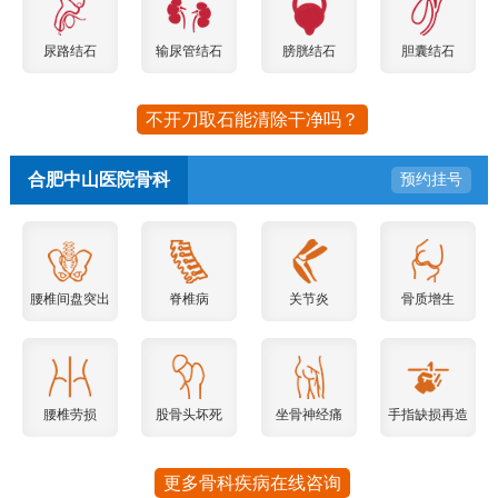
尿路结石
输尿管结石
膀胱结石
胆囊结石
不开刀取石能清除干净吗？
合肥中山医院骨科
预约挂号
腰椎间盘突出
脊椎病
关节炎
骨质增生
腰椎劳损
股骨头坏死
坐骨神经痛
手指缺损再造
更多骨科疾病在线咨询