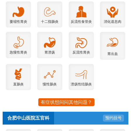
萎缩性胃炎
十二指肠炎
反流性食管炎
消化道息肉
急慢性胃炎
胃溃疡
反流性胃炎
胃出血
直肠炎
慢性肠炎
溃疡性结肠炎
有症状想问问其他问题？
合肥中山医院五官科
预约挂号