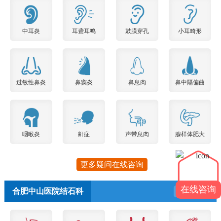
中耳炎
耳聋耳鸣
鼓膜穿孔
小耳畸形
过敏性鼻炎
鼻窦炎
鼻息肉
鼻中隔偏曲
咽喉炎
鼾症
声带息肉
腺样体肥大
更多疑问在线咨询
在线咨询
合肥中山医院结石科
预约挂号