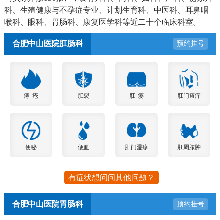
科、生殖健康与不孕症专业、计划生育科、中医科、耳鼻咽
喉科、眼科、胃肠科、康复医学科等近二十个临床科室。
合肥中山医院肛肠科
预约挂号
痔 疮
肛裂
肛 瘘
肛门瘙痒
便秘
便血
肛门湿疹
肛周脓肿
有症状想问问其他问题？
合肥中山医院胃肠科
预约挂号