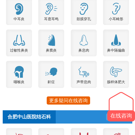
中耳炎
耳聋耳鸣
鼓膜穿孔
小耳畸形
过敏性鼻炎
鼻窦炎
鼻息肉
鼻中隔偏曲
咽喉炎
鼾症
声带息肉
腺样体肥大
更多疑问在线咨询
在线咨询
合肥中山医院结石科
预约挂号