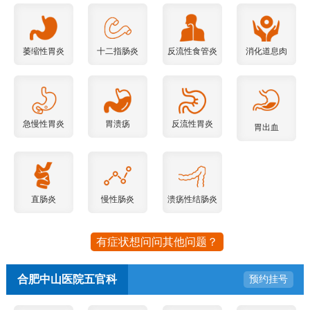
萎缩性胃炎
十二指肠炎
反流性食管炎
消化道息肉
急慢性胃炎
胃溃疡
反流性胃炎
胃出血
直肠炎
慢性肠炎
溃疡性结肠炎
有症状想问问其他问题？
合肥中山医院五官科
预约挂号