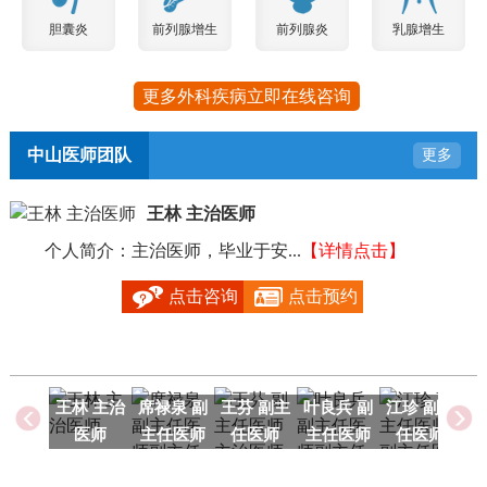
胆囊炎
前列腺增生
前列腺炎
乳腺增生
更多外科疾病立即在线咨询
中山医师团队
更多
王林 主治医师
个人简介：主治医师，毕业于安...
【详情点击】
毕
点击咨询
点击预约
王林 主治
席禄泉 副
王芬 副主
叶良兵 副
江珍 副主
医师
主任医师
任医师
主任医师
任医师