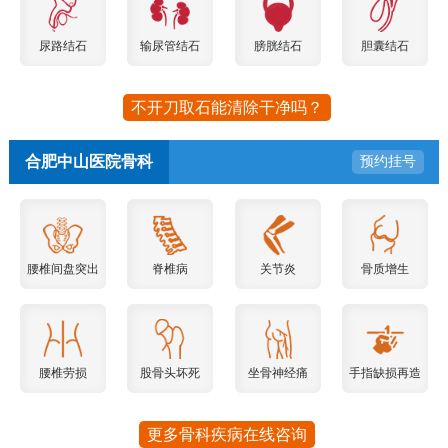
尿路结石
输尿管结石
膀胱结石
胆囊结石
不开刀取石能清除干净吗？
合肥中山医院骨科
预约挂号
腰椎间盘突出
脊椎病
关节炎
骨质增生
腰椎劳损
股骨头坏死
坐骨神经痛
手指缺损再造
更多骨科疾病在线咨询