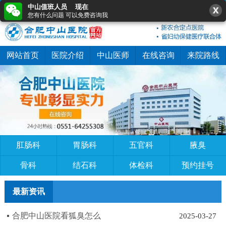
中山值班人员 现在
0551-64255308
在线咨询
快速预约
您有什么问题 可以免费咨询我
网站首页
医院介绍
中山医师
在线咨询
来院路线
肛肠科
胃肠科
五官科
腋臭
骨科
结石科
体检科
预约挂号
最新资讯
合肥中山医院看狐臭怎么
2025-03-27