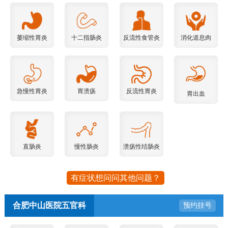
萎缩性胃炎
十二指肠炎
反流性食管炎
消化道息肉
急慢性胃炎
胃溃疡
反流性胃炎
胃出血
直肠炎
慢性肠炎
溃疡性结肠炎
有症状想问问其他问题？
合肥中山医院五官科
预约挂号