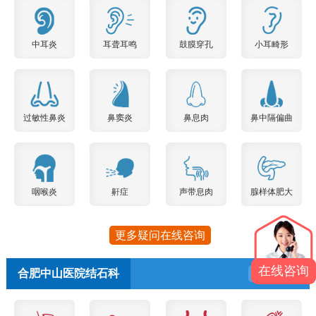
中耳炎
耳聋耳鸣
鼓膜穿孔
小耳畸形
过敏性鼻炎
鼻窦炎
鼻息肉
鼻中隔偏曲
咽喉炎
鼾症
声带息肉
腺样体肥大
更多疑问在线咨询
在线咨询
合肥中山医院结石科
预约挂号