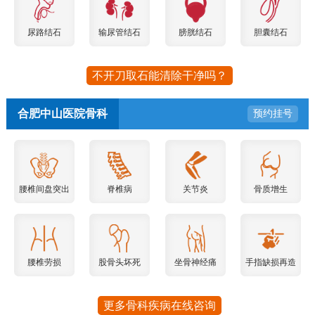
尿路结石
输尿管结石
膀胱结石
胆囊结石
不开刀取石能清除干净吗？
合肥中山医院骨科
预约挂号
腰椎间盘突出
脊椎病
关节炎
骨质增生
腰椎劳损
股骨头坏死
坐骨神经痛
手指缺损再造
更多骨科疾病在线咨询