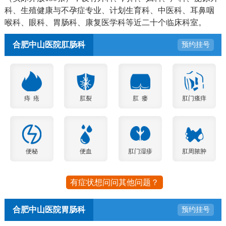
科、生殖健康与不孕症专业、计划生育科、中医科、耳鼻咽
喉科、眼科、胃肠科、康复医学科等近二十个临床科室。
合肥中山医院肛肠科
预约挂号
痔 疮
肛裂
肛 瘘
肛门瘙痒
便秘
便血
肛门湿疹
肛周脓肿
有症状想问问其他问题？
合肥中山医院胃肠科
预约挂号