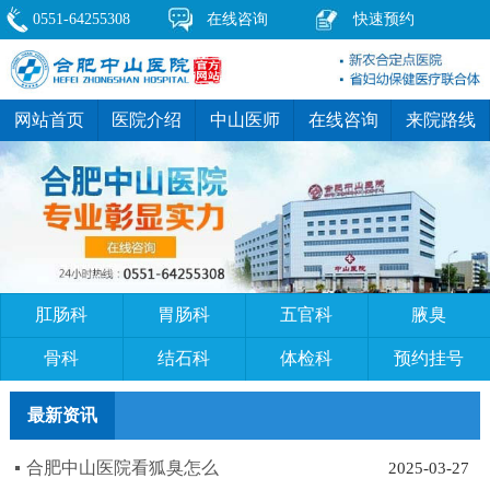
0551-64255308
在线咨询
快速预约
网站首页
医院介绍
中山医师
在线咨询
来院路线
肛肠科
胃肠科
五官科
腋臭
骨科
结石科
体检科
预约挂号
最新资讯
合肥中山医院看狐臭怎么
2025-03-27