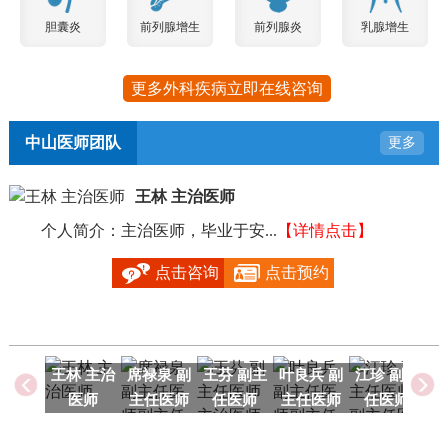
胆囊炎
前列腺增生
前列腺炎
乳腺增生
更多外科疾病立即在线咨询
中山医师团队
更多
王林 主治医师
个人简介：主治医师，毕业于安...
【详情点击】
毕
点击咨询
点击预约
王林 主治
席禄泉 副
王芬 副主
叶良兵 副
江珍 副主
医师
主任医师
任医师
主任医师
任医师