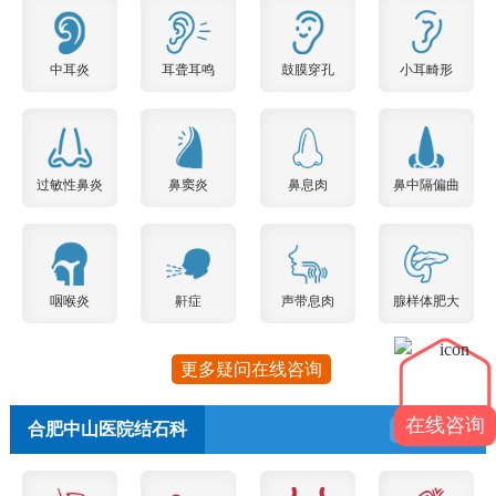
中耳炎
耳聋耳鸣
鼓膜穿孔
小耳畸形
过敏性鼻炎
鼻窦炎
鼻息肉
鼻中隔偏曲
咽喉炎
鼾症
声带息肉
腺样体肥大
更多疑问在线咨询
在线咨询
合肥中山医院结石科
预约挂号