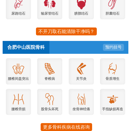
尿路结石
输尿管结石
膀胱结石
胆囊结石
不开刀取石能清除干净吗？
合肥中山医院骨科
预约挂号
腰椎间盘突出
脊椎病
关节炎
骨质增生
腰椎劳损
股骨头坏死
坐骨神经痛
手指缺损再造
更多骨科疾病在线咨询