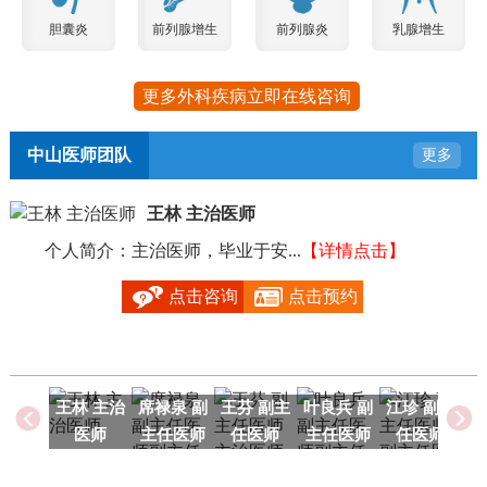
胆囊炎
前列腺增生
前列腺炎
乳腺增生
更多外科疾病立即在线咨询
中山医师团队
更多
王林 主治医师
个人简介：主治医师，毕业于安...
【详情点击】
毕
点击咨询
点击预约
王林 主治
席禄泉 副
王芬 副主
叶良兵 副
江珍 副主
医师
主任医师
任医师
主任医师
任医师