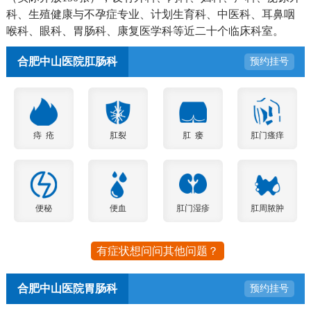
科、生殖健康与不孕症专业、计划生育科、中医科、耳鼻咽
喉科、眼科、胃肠科、康复医学科等近二十个临床科室。
合肥中山医院肛肠科
预约挂号
痔 疮
肛裂
肛 瘘
肛门瘙痒
便秘
便血
肛门湿疹
肛周脓肿
有症状想问问其他问题？
合肥中山医院胃肠科
预约挂号