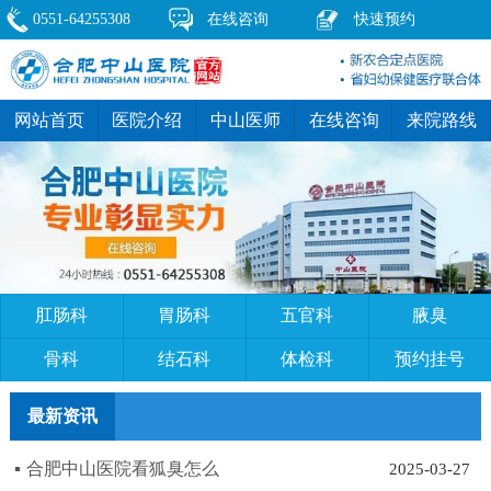
0551-64255308
在线咨询
快速预约
网站首页
医院介绍
中山医师
在线咨询
来院路线
肛肠科
胃肠科
五官科
腋臭
骨科
结石科
体检科
预约挂号
最新资讯
合肥中山医院看狐臭怎么
2025-03-27