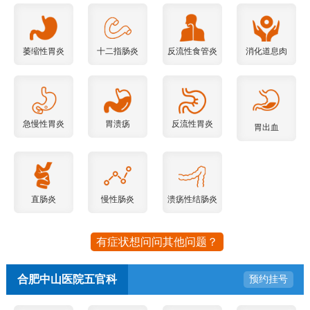
萎缩性胃炎
十二指肠炎
反流性食管炎
消化道息肉
急慢性胃炎
胃溃疡
反流性胃炎
胃出血
直肠炎
慢性肠炎
溃疡性结肠炎
有症状想问问其他问题？
合肥中山医院五官科
预约挂号