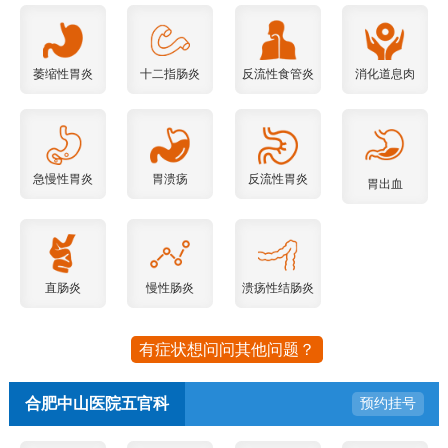
萎缩性胃炎
十二指肠炎
反流性食管炎
消化道息肉
急慢性胃炎
胃溃疡
反流性胃炎
胃出血
直肠炎
慢性肠炎
溃疡性结肠炎
有症状想问问其他问题？
合肥中山医院五官科
预约挂号