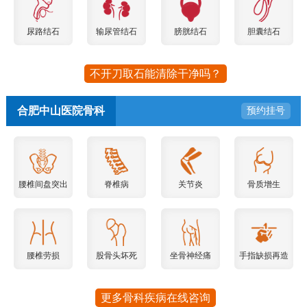
尿路结石
输尿管结石
膀胱结石
胆囊结石
不开刀取石能清除干净吗？
合肥中山医院骨科
预约挂号
腰椎间盘突出
脊椎病
关节炎
骨质增生
腰椎劳损
股骨头坏死
坐骨神经痛
手指缺损再造
更多骨科疾病在线咨询