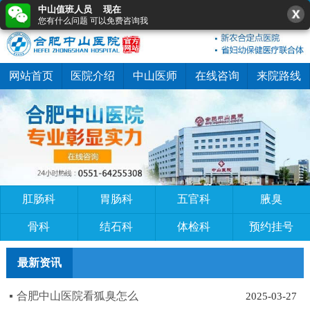
中山值班人员 现在
0551-64255308
在线咨询
快速预约
您有什么问题 可以免费咨询我
网站首页
医院介绍
中山医师
在线咨询
来院路线
肛肠科
胃肠科
五官科
腋臭
骨科
结石科
体检科
预约挂号
最新资讯
合肥中山医院看狐臭怎么
2025-03-27