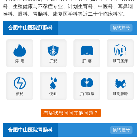
科、生殖健康与不孕症专业、计划生育科、中医科、耳鼻咽
喉科、眼科、胃肠科、康复医学科等近二十个临床科室。
合肥中山医院肛肠科
预约挂号
痔 疮
肛裂
肛 瘘
肛门瘙痒
便秘
便血
肛门湿疹
肛周脓肿
有症状想问问其他问题？
合肥中山医院胃肠科
预约挂号