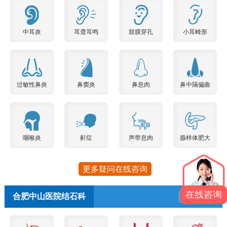
中耳炎
耳聋耳鸣
鼓膜穿孔
小耳畸形
过敏性鼻炎
鼻窦炎
鼻息肉
鼻中隔偏曲
咽喉炎
鼾症
声带息肉
腺样体肥大
更多疑问在线咨询
在线咨询
合肥中山医院结石科
预约挂号