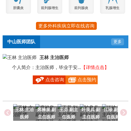
胆囊炎
前列腺增生
前列腺炎
乳腺增生
更多外科疾病立即在线咨询
中山医师团队
更多
王林 主治医师
个人简介：主治医师，毕业于安...
【详情点击】
毕
点击咨询
点击预约
王林 主治
席禄泉 副
王芬 副主
叶良兵 副
江珍 副主
医师
主任医师
任医师
主任医师
任医师