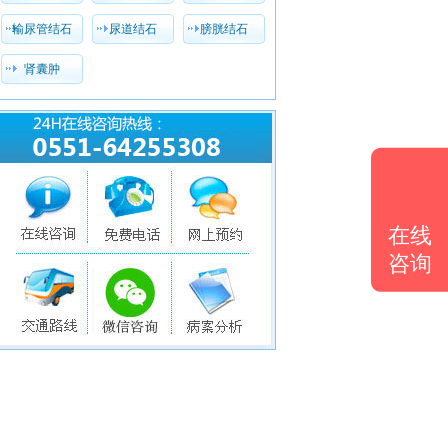
输尿管结石
尿道结石
膀胱结石
肾囊肿
在线
咨询