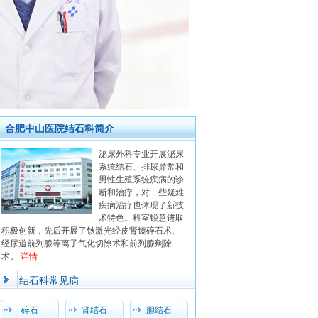
合肥中山医院结石科简介
泌尿外科专业开展泌尿
系统结石、排尿异常和
男性生殖系统疾病的诊
断和治疗，对一些疑难
疾病治疗也体现了新技
术特色。科室锐意进取
积极创新，先后开展了钬激光经皮肾镜碎石术、
经尿道前列腺等离子气化切除术和前列腺剜除
术。
详情
结石科常见病
碎石
肾结石
胆结石