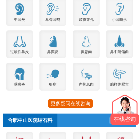
中耳炎
耳聋耳鸣
鼓膜穿孔
小耳畸形
过敏性鼻炎
鼻窦炎
鼻息肉
鼻中隔偏曲
咽喉炎
鼾症
声带息肉
腺样体肥大
更多疑问在线咨询
在线咨询
合肥中山医院结石科
预约挂号