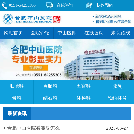
0551-64255308
在线咨询
快速预约
网站首页
医院介绍
中山医师
在线咨询
来院路线
肛肠科
胃肠科
五官科
腋臭
骨科
结石科
体检科
预约挂号
最新资讯
合肥中山医院看狐臭怎么
2025-03-27