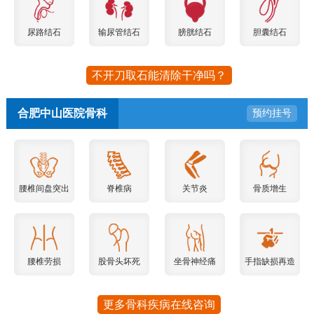
尿路结石
输尿管结石
膀胱结石
胆囊结石
不开刀取石能清除干净吗？
合肥中山医院骨科
预约挂号
腰椎间盘突出
脊椎病
关节炎
骨质增生
腰椎劳损
股骨头坏死
坐骨神经痛
手指缺损再造
更多骨科疾病在线咨询