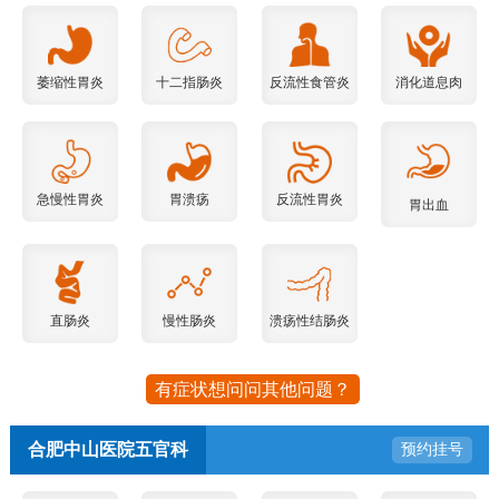
萎缩性胃炎
十二指肠炎
反流性食管炎
消化道息肉
急慢性胃炎
胃溃疡
反流性胃炎
胃出血
直肠炎
慢性肠炎
溃疡性结肠炎
有症状想问问其他问题？
合肥中山医院五官科
预约挂号