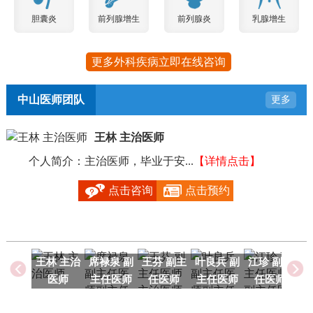
胆囊炎
前列腺增生
前列腺炎
乳腺增生
更多外科疾病立即在线咨询
中山医师团队
更多
王林 主治医师
个人简介：主治医师，毕业于安...
【详情点击】
毕
点击咨询
点击预约
王林 主治
席禄泉 副
王芬 副主
叶良兵 副
江珍 副主
医师
主任医师
任医师
主任医师
任医师