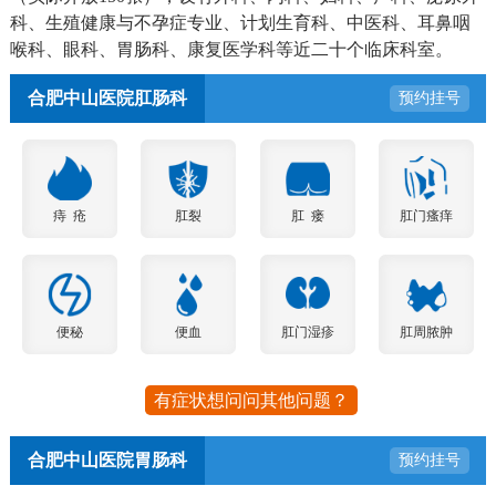
科、生殖健康与不孕症专业、计划生育科、中医科、耳鼻咽
喉科、眼科、胃肠科、康复医学科等近二十个临床科室。
合肥中山医院肛肠科
预约挂号
痔 疮
肛裂
肛 瘘
肛门瘙痒
便秘
便血
肛门湿疹
肛周脓肿
有症状想问问其他问题？
合肥中山医院胃肠科
预约挂号