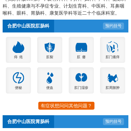
科、生殖健康与不孕症专业、计划生育科、中医科、耳鼻咽
喉科、眼科、胃肠科、康复医学科等近二十个临床科室。
合肥中山医院肛肠科
预约挂号
痔 疮
肛裂
肛 瘘
肛门瘙痒
便秘
便血
肛门湿疹
肛周脓肿
有症状想问问其他问题？
合肥中山医院胃肠科
预约挂号