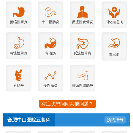
萎缩性胃炎
十二指肠炎
反流性食管炎
消化道息肉
急慢性胃炎
胃溃疡
反流性胃炎
胃出血
直肠炎
慢性肠炎
溃疡性结肠炎
有症状想问问其他问题？
合肥中山医院五官科
预约挂号