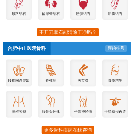
尿路结石
输尿管结石
膀胱结石
胆囊结石
不开刀取石能清除干净吗？
合肥中山医院骨科
预约挂号
腰椎间盘突出
脊椎病
关节炎
骨质增生
腰椎劳损
股骨头坏死
坐骨神经痛
手指缺损再造
更多骨科疾病在线咨询