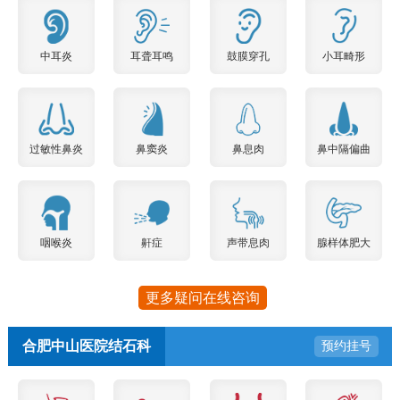
中耳炎
耳聋耳鸣
鼓膜穿孔
小耳畸形
过敏性鼻炎
鼻窦炎
鼻息肉
鼻中隔偏曲
咽喉炎
鼾症
声带息肉
腺样体肥大
更多疑问在线咨询
合肥中山医院结石科
预约挂号