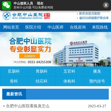
0551-64255308
在线咨询
快速预约
网站首页
医院介绍
中山医师
在线咨询
来院路线
肛肠科
胃肠科
五官科
腋臭
骨科
结石科
体检科
预约挂号
最新资讯
合肥中山医院看狐臭怎么
2025-03-27