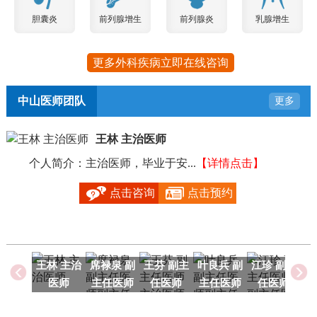
胆囊炎
前列腺增生
前列腺炎
乳腺增生
更多外科疾病立即在线咨询
中山医师团队
更多
王林 主治医师
个人简介：主治医师，毕业于安...
【详情点击】
毕
点击咨询
点击预约
王林 主治
席禄泉 副
王芬 副主
叶良兵 副
江珍 副主
医师
主任医师
任医师
主任医师
任医师