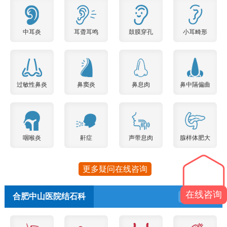
中耳炎
耳聋耳鸣
鼓膜穿孔
小耳畸形
过敏性鼻炎
鼻窦炎
鼻息肉
鼻中隔偏曲
咽喉炎
鼾症
声带息肉
腺样体肥大
更多疑问在线咨询
在线咨询
合肥中山医院结石科
预约挂号