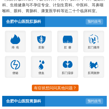
科、生殖健康与不孕症专业、计划生育科、中医科、耳鼻咽
喉科、眼科、胃肠科、康复医学科等近二十个临床科室。
合肥中山医院肛肠科
预约挂号
痔 疮
肛裂
肛 瘘
肛门瘙痒
便秘
便血
肛门湿疹
肛周脓肿
有症状想问问其他问题？
合肥中山医院胃肠科
预约挂号