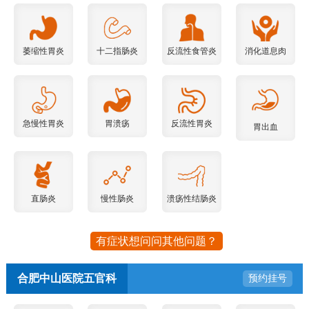
萎缩性胃炎
十二指肠炎
反流性食管炎
消化道息肉
急慢性胃炎
胃溃疡
反流性胃炎
胃出血
直肠炎
慢性肠炎
溃疡性结肠炎
有症状想问问其他问题？
合肥中山医院五官科
预约挂号