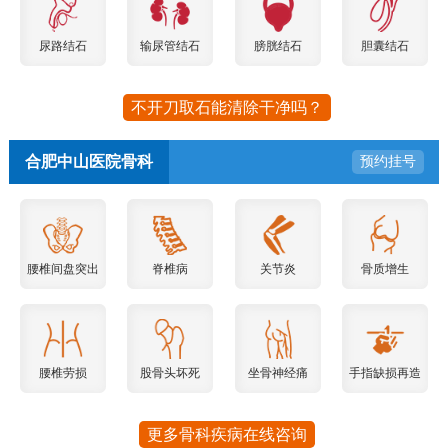
尿路结石
输尿管结石
膀胱结石
胆囊结石
不开刀取石能清除干净吗？
合肥中山医院骨科
预约挂号
腰椎间盘突出
脊椎病
关节炎
骨质增生
腰椎劳损
股骨头坏死
坐骨神经痛
手指缺损再造
更多骨科疾病在线咨询