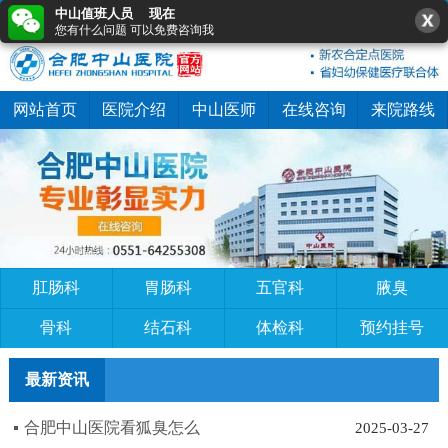
中山值班人员 现在
0551-64255308
在线咨询
快速预约
您有什么问题 可以免费咨询我
网站首页
医院介绍
中山医师
在线咨询
来院路线
肛肠科
胃肠科
五官科
腋臭
骨科
结石科
体检科
预约挂号
最新资讯
合肥中山医院看狐臭怎么
2025-03-27