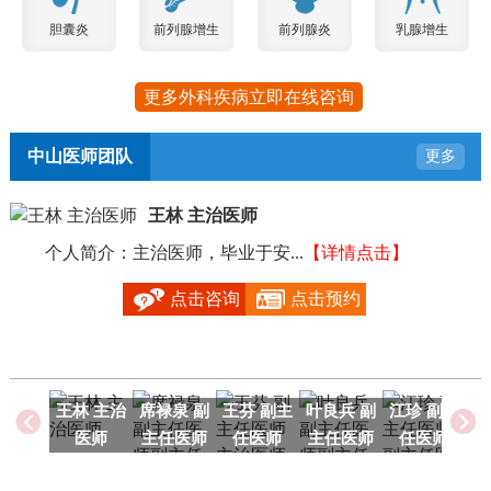
胆囊炎
前列腺增生
前列腺炎
乳腺增生
更多外科疾病立即在线咨询
中山医师团队
更多
王林 主治医师
个人简介：主治医师，毕业于安...
【详情点击】
毕
点击咨询
点击预约
王林 主治
席禄泉 副
王芬 副主
叶良兵 副
江珍 副主
医师
主任医师
任医师
主任医师
任医师