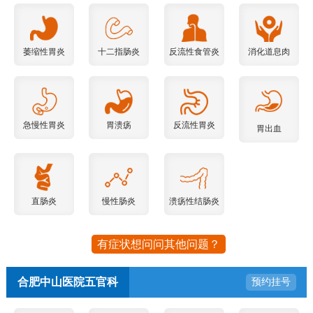
萎缩性胃炎
十二指肠炎
反流性食管炎
消化道息肉
急慢性胃炎
胃溃疡
反流性胃炎
胃出血
直肠炎
慢性肠炎
溃疡性结肠炎
有症状想问问其他问题？
合肥中山医院五官科
预约挂号