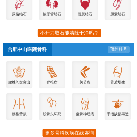
尿路结石
输尿管结石
膀胱结石
胆囊结石
不开刀取石能清除干净吗？
合肥中山医院骨科
预约挂号
腰椎间盘突出
脊椎病
关节炎
骨质增生
腰椎劳损
股骨头坏死
坐骨神经痛
手指缺损再造
更多骨科疾病在线咨询