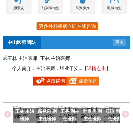
胆囊炎
前列腺增生
前列腺炎
乳腺增生
更多外科疾病立即在线咨询
中山医师团队
更多
王林 主治医师
个人简介：主治医师，毕业于安...
【详情点击】
毕
点击咨询
点击预约
王林 主治
席禄泉 副
王芬 副主
叶良兵 副
江珍 副主
医师
主任医师
任医师
主任医师
任医师