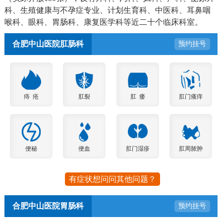
科、生殖健康与不孕症专业、计划生育科、中医科、耳鼻咽
喉科、眼科、胃肠科、康复医学科等近二十个临床科室。
合肥中山医院肛肠科
预约挂号
痔 疮
肛裂
肛 瘘
肛门瘙痒
便秘
便血
肛门湿疹
肛周脓肿
有症状想问问其他问题？
合肥中山医院胃肠科
预约挂号