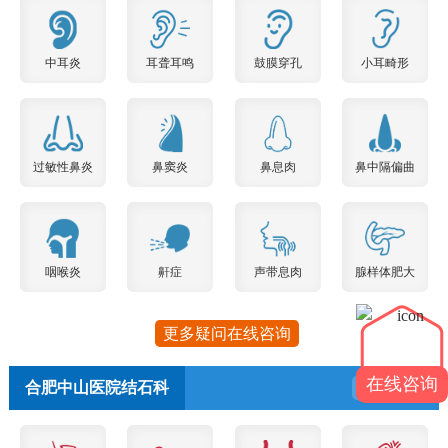
中耳炎
耳聋耳鸣
鼓膜穿孔
小耳畸形
过敏性鼻炎
鼻窦炎
鼻息肉
鼻中隔偏曲
咽喉炎
鼾症
声带息肉
腺样体肥大
更多疑问在线咨询
在线咨询
合肥中山医院结石科
预约挂号