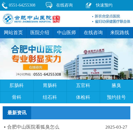
0551-64255308
在线咨询
快速预约
网站首页
医院介绍
中山医师
在线咨询
来院路线
肛肠科
胃肠科
五官科
腋臭
骨科
结石科
体检科
预约挂号
最新资讯
合肥中山医院看狐臭怎么
2025-03-27