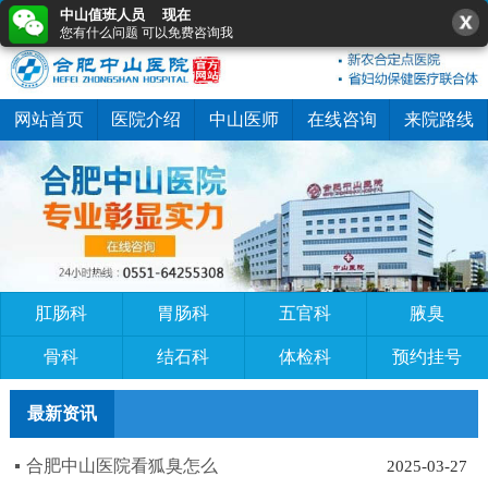
中山值班人员 现在
0551-64255308
在线咨询
快速预约
您有什么问题 可以免费咨询我
网站首页
医院介绍
中山医师
在线咨询
来院路线
肛肠科
胃肠科
五官科
腋臭
骨科
结石科
体检科
预约挂号
最新资讯
合肥中山医院看狐臭怎么
2025-03-27