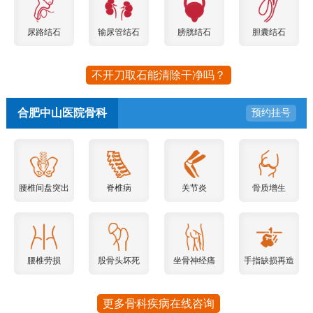
尿路结石
输尿管结石
膀胱结石
胆囊结石
不开刀取石能清除干净吗？
合肥中山医院骨科
预约挂号
腰椎间盘突出
脊椎病
关节炎
骨质增生
腰椎劳损
股骨头坏死
坐骨神经痛
手指缺损再造
更多骨科疾病在线咨询