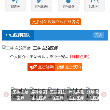
胆囊炎
前列腺增生
前列腺炎
乳腺增生
更多外科疾病立即在线咨询
中山医师团队
更多
王林 主治医师
个人简介：主治医师，毕业于安...
【详情点击】
毕
点击咨询
点击预约
王林 主治
席禄泉 副
王芬 副主
叶良兵 副
江珍 副主
医师
主任医师
任医师
主任医师
任医师