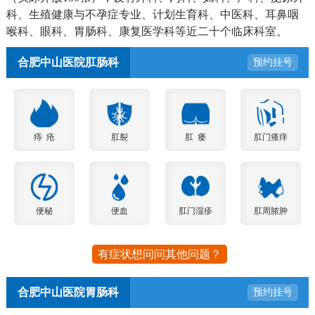
科、生殖健康与不孕症专业、计划生育科、中医科、耳鼻咽
喉科、眼科、胃肠科、康复医学科等近二十个临床科室。
合肥中山医院肛肠科
预约挂号
痔 疮
肛裂
肛 瘘
肛门瘙痒
便秘
便血
肛门湿疹
肛周脓肿
有症状想问问其他问题？
合肥中山医院胃肠科
预约挂号