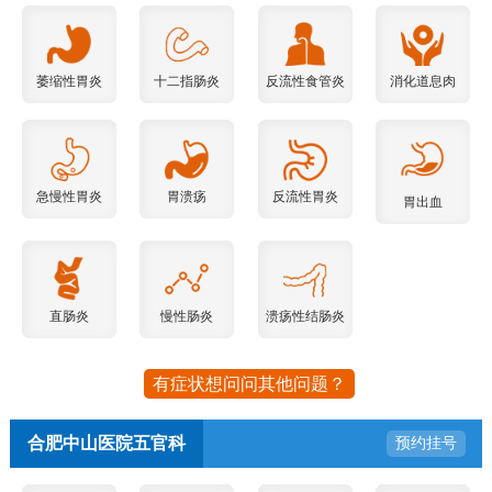
萎缩性胃炎
十二指肠炎
反流性食管炎
消化道息肉
急慢性胃炎
胃溃疡
反流性胃炎
胃出血
直肠炎
慢性肠炎
溃疡性结肠炎
有症状想问问其他问题？
合肥中山医院五官科
预约挂号