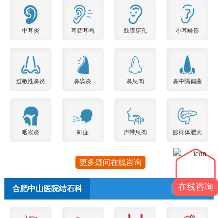
中耳炎
耳聋耳鸣
鼓膜穿孔
小耳畸形
过敏性鼻炎
鼻窦炎
鼻息肉
鼻中隔偏曲
咽喉炎
鼾症
声带息肉
腺样体肥大
更多疑问在线咨询
在线咨询
合肥中山医院结石科
预约挂号