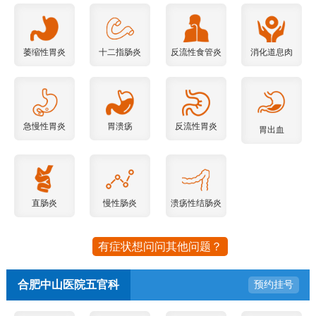
萎缩性胃炎
十二指肠炎
反流性食管炎
消化道息肉
急慢性胃炎
胃溃疡
反流性胃炎
胃出血
直肠炎
慢性肠炎
溃疡性结肠炎
有症状想问问其他问题？
合肥中山医院五官科
预约挂号