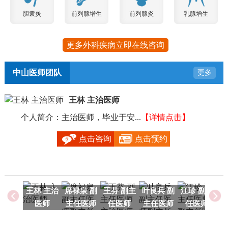
胆囊炎
前列腺增生
前列腺炎
乳腺增生
更多外科疾病立即在线咨询
中山医师团队
更多
王林 主治医师
个人简介：主治医师，毕业于安...
【详情点击】
毕
点击咨询
点击预约
王林 主治
席禄泉 副
王芬 副主
叶良兵 副
江珍 副主
医师
主任医师
任医师
主任医师
任医师