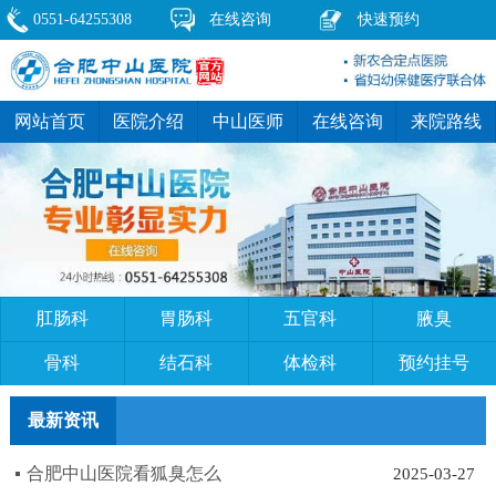
0551-64255308
在线咨询
快速预约
网站首页
医院介绍
中山医师
在线咨询
来院路线
肛肠科
胃肠科
五官科
腋臭
骨科
结石科
体检科
预约挂号
最新资讯
合肥中山医院看狐臭怎么
2025-03-27