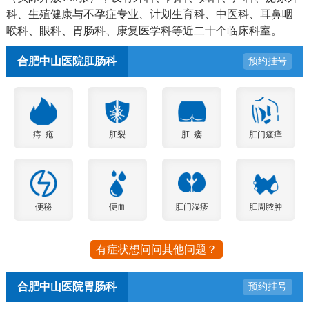
科、生殖健康与不孕症专业、计划生育科、中医科、耳鼻咽
喉科、眼科、胃肠科、康复医学科等近二十个临床科室。
合肥中山医院肛肠科
预约挂号
痔 疮
肛裂
肛 瘘
肛门瘙痒
便秘
便血
肛门湿疹
肛周脓肿
有症状想问问其他问题？
合肥中山医院胃肠科
预约挂号