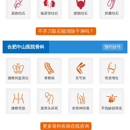
尿路结石
输尿管结石
膀胱结石
胆囊结石
不开刀取石能清除干净吗？
合肥中山医院骨科
预约挂号
腰椎间盘突出
脊椎病
关节炎
骨质增生
腰椎劳损
股骨头坏死
坐骨神经痛
手指缺损再造
更多骨科疾病在线咨询