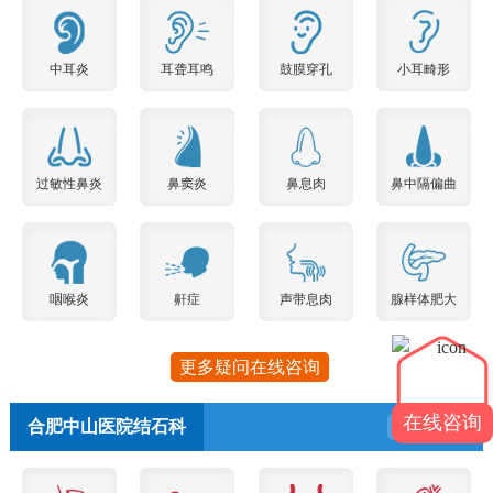
中耳炎
耳聋耳鸣
鼓膜穿孔
小耳畸形
过敏性鼻炎
鼻窦炎
鼻息肉
鼻中隔偏曲
咽喉炎
鼾症
声带息肉
腺样体肥大
更多疑问在线咨询
在线咨询
合肥中山医院结石科
预约挂号