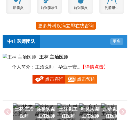
胆囊炎
前列腺增生
前列腺炎
乳腺增生
更多外科疾病立即在线咨询
中山医师团队
更多
王林 主治医师
个人简介：主治医师，毕业于安...
【详情点击】
毕
点击咨询
点击预约
王林 主治
席禄泉 副
王芬 副主
叶良兵 副
江珍 副主
医师
主任医师
任医师
主任医师
任医师