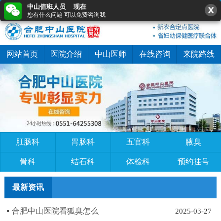
中山值班人员 现在
0551-64255308
在线咨询
快速预约
您有什么问题 可以免费咨询我
网站首页
医院介绍
中山医师
在线咨询
来院路线
肛肠科
胃肠科
五官科
腋臭
骨科
结石科
体检科
预约挂号
最新资讯
合肥中山医院看狐臭怎么
2025-03-27