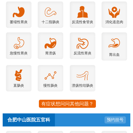
萎缩性胃炎
十二指肠炎
反流性食管炎
消化道息肉
急慢性胃炎
胃溃疡
反流性胃炎
胃出血
直肠炎
慢性肠炎
溃疡性结肠炎
有症状想问问其他问题？
合肥中山医院五官科
预约挂号