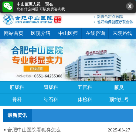
中山值班人员 现在
0551-64255308
在线咨询
快速预约
您有什么问题 可以免费咨询我
网站首页
医院介绍
中山医师
在线咨询
来院路线
肛肠科
胃肠科
五官科
腋臭
骨科
结石科
体检科
预约挂号
最新资讯
合肥中山医院看狐臭怎么
2025-03-27