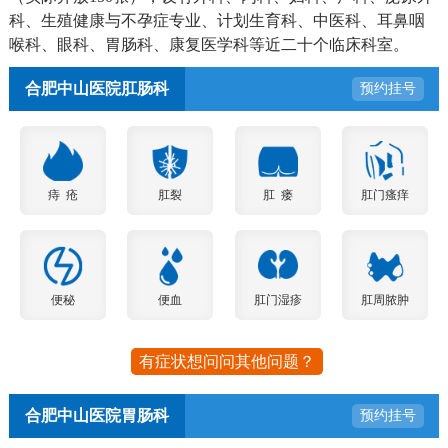
科、生殖健康与不孕症专业、计划生育科、中医科、耳鼻咽
喉科、眼科、胃肠科、康复医学科等近二十个临床科室。
合肥中山医院肛肠科
预约挂号
痔 疮
肛裂
肛 瘘
肛门瘙痒
便秘
便血
肛门湿疹
肛周脓肿
有症状想问问其他问题？
合肥中山医院胃肠科
预约挂号