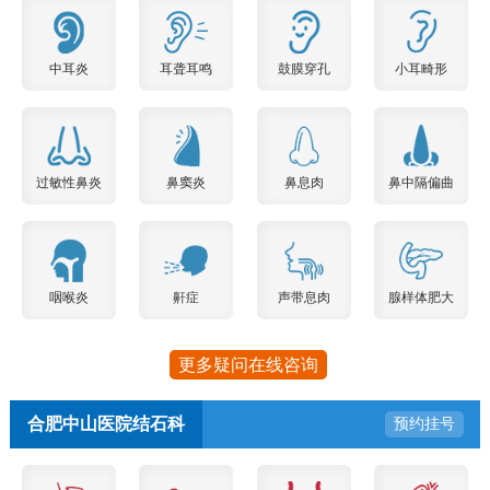
中耳炎
耳聋耳鸣
鼓膜穿孔
小耳畸形
过敏性鼻炎
鼻窦炎
鼻息肉
鼻中隔偏曲
咽喉炎
鼾症
声带息肉
腺样体肥大
更多疑问在线咨询
合肥中山医院结石科
预约挂号