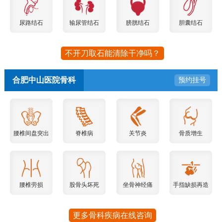
尿路结石
输尿管结石
膀胱结石
胆囊结石
不开刀取石能清除干净吗？
合肥中山医院骨科
预约挂号
腰椎间盘突出
脊椎病
关节炎
骨质增生
腰椎劳损
股骨头坏死
坐骨神经痛
手指缺损再造
更多骨科疾病在线咨询