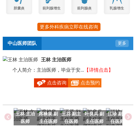
胆囊炎
前列腺增生
前列腺炎
乳腺增生
更多外科疾病立即在线咨询
中山医师团队
更多
王林 主治医师
个人简介：主治医师，毕业于安...
【详情点击】
毕
点击咨询
点击预约
王林 主治
席禄泉 副
王芬 副主
叶良兵 副
江珍 副主
医师
主任医师
任医师
主任医师
任医师