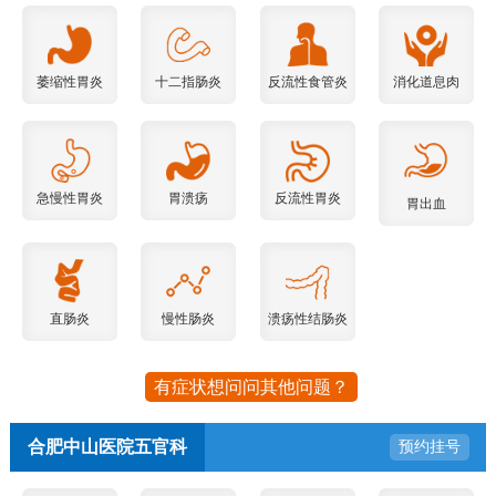
萎缩性胃炎
十二指肠炎
反流性食管炎
消化道息肉
急慢性胃炎
胃溃疡
反流性胃炎
胃出血
直肠炎
慢性肠炎
溃疡性结肠炎
有症状想问问其他问题？
合肥中山医院五官科
预约挂号